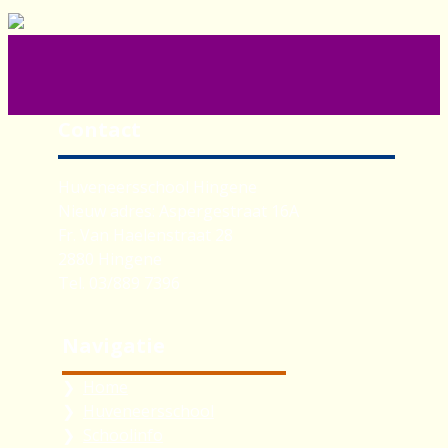
Contact
Huveneersschool Hingene
Nieuw adres: Aspergestraat 16A
Fr. Van Haelenstraat 28
2880 Hingene
Tel. 03/889 7396
Navigatie
Home
Huveneersschool
Schoolinfo