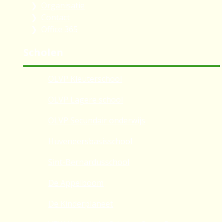
Organisatie
Contact
Office 365
Scholen
OLVP Kleuterschool
OLVP Lagere school
OLVP Secundair onderwijs
Huveneersbasisschool
Sint-Bernardusschool
De Appelboom
De Kinderplaneet