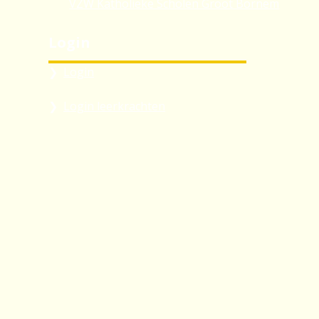
VZW Katholieke Scholen Groot Bornem
Login
Login
Login leerkrachten